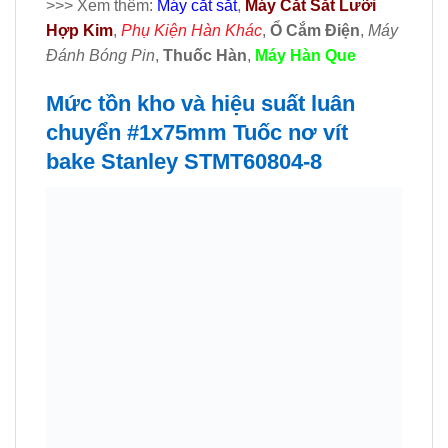
>>> Xem thêm:
Máy cắt sắt
,
Máy Cắt Sắt Lưỡi
Hợp Kim
,
Phụ Kiện Hàn Khác
,
Ổ Cắm Điện
,
Máy
Đánh Bóng Pin
,
Thuốc Hàn
,
Máy Hàn Que
Mức tồn kho và hiệu suất luân
chuyển #1x75mm Tuốc nơ vít
bake Stanley STMT60804-8