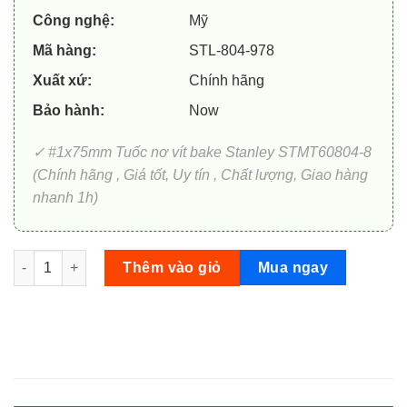
46.000 ₫.
Công nghệ:
Mỹ
Mã hàng:
STL-804-978
Xuất xứ:
Chính hãng
Bảo hành:
Now
✓ #1x75mm Tuốc nơ vít bake Stanley STMT60804-8
(Chính hãng , Giá tốt, Uy tín , Chất lượng, Giao hàng
nhanh 1h)
#1x75mm Tuốc nơ vít bake Stanley STMT60804-8 số lượng
Thêm vào giỏ
Mua ngay