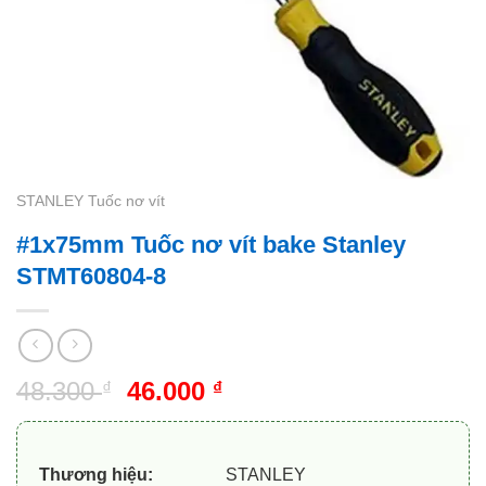
STANLEY Tuốc nơ vít
#1x75mm Tuốc nơ vít bake Stanley
STMT60804-8
Giá
Giá
48.300
46.000
₫
₫
gốc
hiện
là:
tại
48.300 ₫.
là:
Thương hiệu:
STANLEY