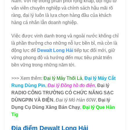
Nam. Với hệ thống phân phối rộng khắp, đội ngũ tư
vấn viên chuyên nghiệp và chính sách hậu mãi rõ
ràng, đại lý luôn là lựa chọn hàng đầu của khách
hàng cá nhân lẫn doanh nghiệp.
Việc được vinh danh trong và ngoài nước không chỉ
là phần thưởng cho những nỗ lực bền bỉ, mà còn là
động lực để
Dewalt Long Hải
tiếp tục đổi mới, giữ
vững phong độ và hướng đến mục tiêu phát triển
bền vững trong những năm tới.
>>> Xem thêm:
Đại lý Máy Thổi Lá
,
Đại lý Máy Cắt
Rung Dùng Pin
,
Đại lý Đồng hồ đo điện
,
Đại lý
RADIO CÔNG TRƯỜNG CÓ CHỨC NĂNG SẠC
DÙNGPIN VÀ ĐIỆN
,
Đại lý Mỏ Hàn 60W
,
Đại lý
Dụng Cụ Dùng Xăng Bán Chạy
,
Đại lý Que Hàn
Tig
Địa điểm Dewalt Long Hải