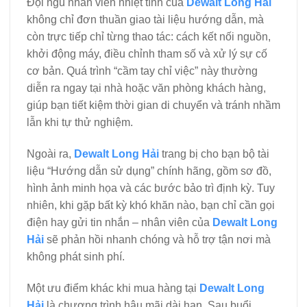
Đội ngũ nhân viên nhiệt tình của
Dewalt Long Hải
không chỉ đơn thuần giao tài liệu hướng dẫn, mà
còn trực tiếp chỉ từng thao tác: cách kết nối nguồn,
khởi động máy, điều chỉnh tham số và xử lý sự cố
cơ bản. Quá trình “cầm tay chỉ việc” này thường
diễn ra ngay tại nhà hoặc văn phòng khách hàng,
giúp bạn tiết kiệm thời gian di chuyển và tránh nhầm
lẫn khi tự thử nghiệm.
Ngoài ra,
Dewalt Long Hải
trang bị cho bạn bộ tài
liệu “Hướng dẫn sử dụng” chính hãng, gồm sơ đồ,
hình ảnh minh họa và các bước bảo trì định kỳ. Tuy
nhiên, khi gặp bất kỳ khó khăn nào, bạn chỉ cần gọi
điện hay gửi tin nhắn – nhân viên của
Dewalt Long
Hải
sẽ phản hồi nhanh chóng và hỗ trợ tận nơi mà
không phát sinh phí.
Một ưu điểm khác khi mua hàng tại
Dewalt Long
Hải
là chương trình hậu mãi dài hạn. Sau buổi