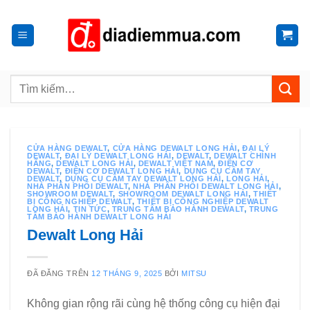
Chuyển
đến
nội
dung
Tìm
kiếm:
CỬA HÀNG DEWALT
,
CỬA HÀNG DEWALT LONG HẢI
,
ĐẠI LÝ
DEWALT
,
ĐẠI LÝ DEWALT LONG HẢI
,
DEWALT
,
DEWALT CHÍNH
HÃNG
,
DEWALT LONG HẢI
,
DEWALT VIỆT NAM
,
ĐIỆN CƠ
DEWALT
,
ĐIỆN CƠ DEWALT LONG HẢI
,
DỤNG CỤ CẦM TAY
DEWALT
,
DỤNG CỤ CẦM TAY DEWALT LONG HẢI
,
LONG HẢI
,
NHÀ PHÂN PHỐI DEWALT
,
NHÀ PHÂN PHỐI DEWALT LONG HẢI
,
SHOWROOM DEWALT
,
SHOWROOM DEWALT LONG HẢI
,
THIẾT
BỊ CÔNG NGHIỆP DEWALT
,
THIẾT BỊ CÔNG NGHIỆP DEWALT
LONG HẢI
,
TIN TỨC
,
TRUNG TÂM BẢO HÀNH DEWALT
,
TRUNG
TÂM BẢO HÀNH DEWALT LONG HẢI
Dewalt Long Hải
ĐÃ ĐĂNG TRÊN
12 THÁNG 9, 2025
BỞI
MITSU
Không gian rộng rãi cùng hệ thống công cụ hiện đại