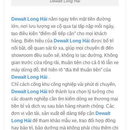
Dewalt Long Hải
Dewalt Long Hải
nằm ngay trên mặt tiền đường
lớn, nơi lưu lượng xe cộ qua lại tấp nập mỗi ngày,
tạo điều kiện “điểm dễ tiếp cận” cho mọi khách
hàng. Biển hiệu của
Dewalt Long Hải
được bố trí
nổi bật, dễ quan sát từ xa, giúp mọi chuyến đi đến
showroom đều suôn sẻ, không lo lạc đường. Không
gian trước cửa rộng rãi, thuận tiện cho cả ô tô lẫn xe
máy dừng đỗ, thể hiện rõ “địa thế thuận tiện” của
Dewalt Long Hải
.
Chỉ cách cổng khu công nghiệp vài phút di chuyển,
Dewalt Long Hải
trở thành lựa chọn lý tưởng cho
các doanh nghiệp cần tìm kiếm dòng xe thương mại
bền bỉ và dịch vụ sau bán hàng nhanh chóng. Các
đơn vị vận tải, sản xuất dễ dàng tiếp cận
Dewalt
Long Hải
để tham khảo mẫu xe, trao đổi hợp đồng
hay bảo trì, bảo dưỡng mà không phải chịu thêm chi