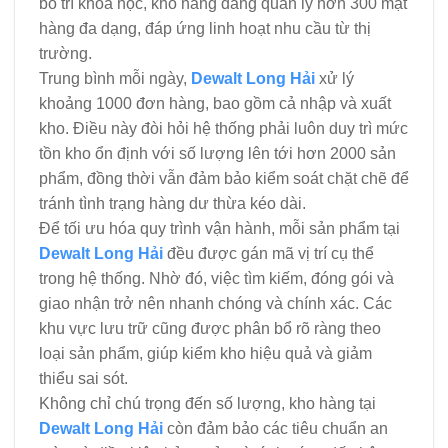
bố trí khoa học, kho hàng đang quản lý hơn 300 mặt
hàng đa dạng, đáp ứng linh hoạt nhu cầu từ thị
trường.
Trung bình mỗi ngày,
Dewalt Long Hải
xử lý
khoảng 1000 đơn hàng, bao gồm cả nhập và xuất
kho. Điều này đòi hỏi hệ thống phải luôn duy trì mức
tồn kho ổn định với số lượng lên tới hơn 2000 sản
phẩm, đồng thời vẫn đảm bảo kiểm soát chặt chẽ để
tránh tình trạng hàng dư thừa kéo dài.
Để tối ưu hóa quy trình vận hành, mỗi sản phẩm tại
Dewalt Long Hải
đều được gán mã vị trí cụ thể
trong hệ thống. Nhờ đó, việc tìm kiếm, đóng gói và
giao nhận trở nên nhanh chóng và chính xác. Các
khu vực lưu trữ cũng được phân bổ rõ ràng theo
loại sản phẩm, giúp kiểm kho hiệu quả và giảm
thiểu sai sót.
Không chỉ chú trọng đến số lượng, kho hàng tại
Dewalt Long Hải
còn đảm bảo các tiêu chuẩn an